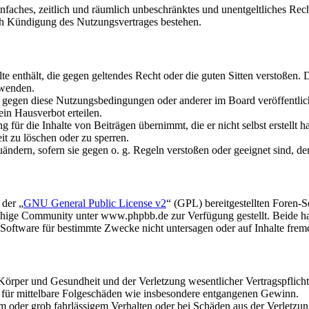
 einfaches, zeitlich und räumlich unbeschränktes und unentgeltliches R
ch Kündigung des Nutzungsvertrages bestehen.
alte enthält, die gegen geltendes Recht oder die guten Sitten verstoßen. 
rwenden.
n gegen diese Nutzungsbedingungen oder anderer im Board veröffentli
in Hausverbot erteilen.
für die Inhalte von Beiträgen übernimmt, die er nicht selbst erstellt 
it zu löschen oder zu sperren.
uändern, sofern sie gegen o. g. Regeln verstoßen oder geeignet sind, 
 der „
GNU General Public License v2
“ (GPL) bereitgestellten Foren
hige Community unter www.phpbb.de zur Verfügung gestellt. Beide hab
oftware für bestimmte Zwecke nicht untersagen oder auf Inhalte frem
rper und Gesundheit und der Verletzung wesentlicher Vertragspflichten
ch für mittelbare Folgeschäden wie insbesondere entgangenen Gewinn.
em oder grob fahrlässigem Verhalten oder bei Schäden aus der Verletz