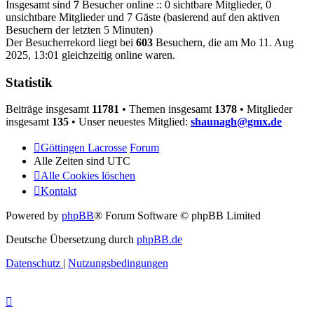
Insgesamt sind
7
Besucher online :: 0 sichtbare Mitglieder, 0
unsichtbare Mitglieder und 7 Gäste (basierend auf den aktiven
Besuchern der letzten 5 Minuten)
Der Besucherrekord liegt bei
603
Besuchern, die am Mo 11. Aug
2025, 13:01 gleichzeitig online waren.
Statistik
Beiträge insgesamt
11781
• Themen insgesamt
1378
• Mitglieder
insgesamt
135
• Unser neuestes Mitglied:
shaunagh@gmx.de
Göttingen Lacrosse
Forum
Alle Zeiten sind
UTC
Alle Cookies löschen
Kontakt
Powered by
phpBB
® Forum Software © phpBB Limited
Deutsche Übersetzung durch
phpBB.de
Datenschutz
|
Nutzungsbedingungen